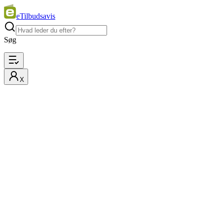
eTilbudsavis
Søg
X
eTilbudsavis viser de nyeste tilbudsaviser og tilbud fra hele
Skandinavien. Indholdet afhænger af, hvor du er. Vi tager forbehold
for fejl i priser m.v. eTilbudsavis er en del af Tjek.
eTilbudsavis
Download appen
Facebook
Instagram
TikTok
YouTube
Læs mere
Privatlivspolitik
Top søgninger
Butikker
Indkøbsliste
Om Tjek