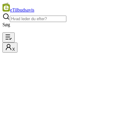
eTilbudsavis
Søg
X