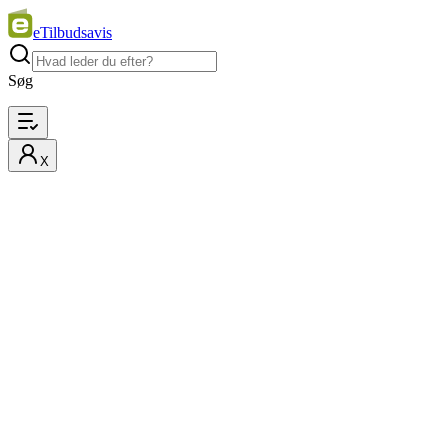
eTilbudsavis
Søg
X