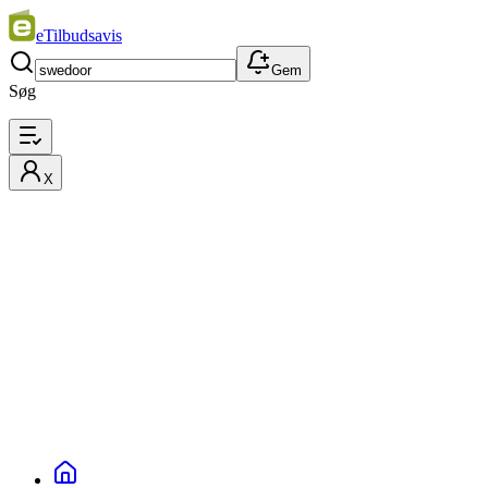
eTilbudsavis
Gem
Søg
X
Filtre
Bedste match
Pris
Swedoor på tilbud
Avisvarer, produkter og tilbud på swedoor denne uge fra butikkernes ti
Et øjeblik…