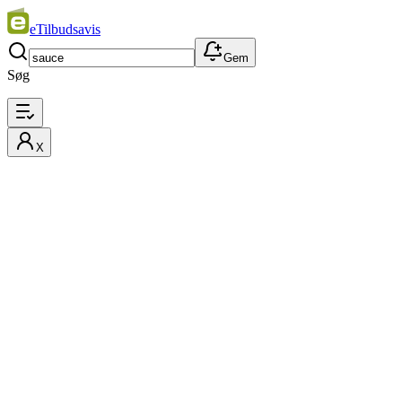
eTilbudsavis
Gem
Søg
X
Filtre
Bedste match
Pris
Sauce på tilbud
Avisvarer, produkter og tilbud på sauce denne uge fra butikkernes
tilbudsaviser, aviser, kataloger og sortimenter. Sammenlign priser og
find de bedste tilbud.
Et øjeblik…