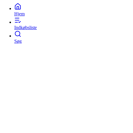
Hjem
Indkøbsliste
Søg