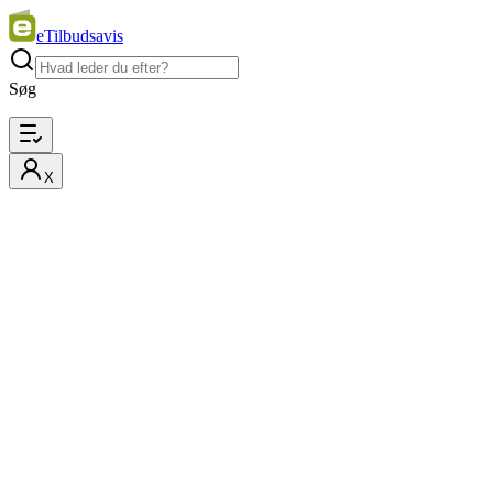
eTilbudsavis
Søg
X