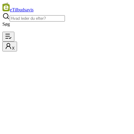
eTilbudsavis
Søg
X