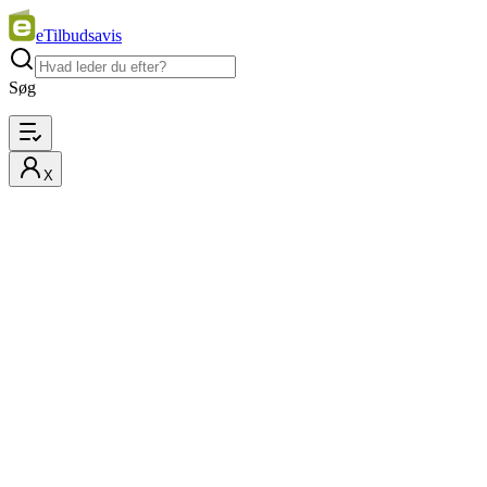
eTilbudsavis
Søg
X