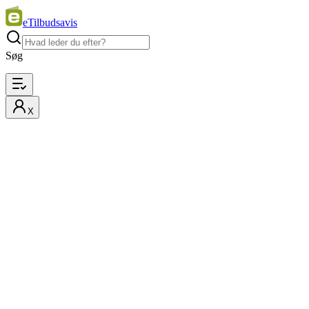
eTilbudsavis
Søg
X