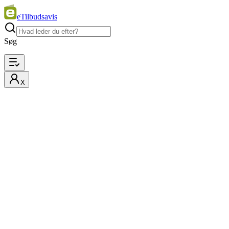
eTilbudsavis
Søg
X