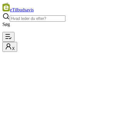
eTilbudsavis
Søg
X