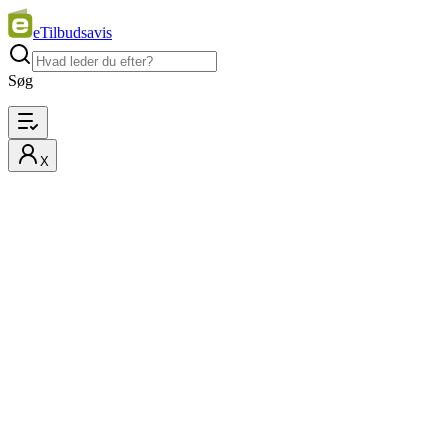
eTilbudsavis
Søg
X