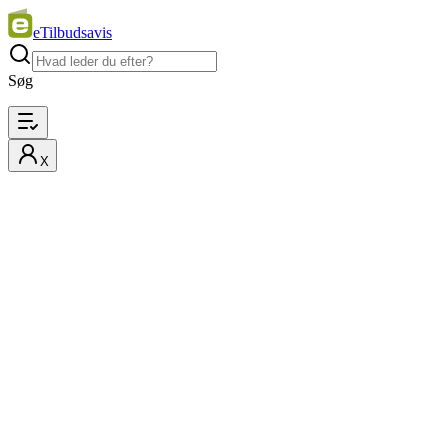
eTilbudsavis
Søg
X