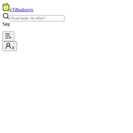
eTilbudsavis
Søg
X