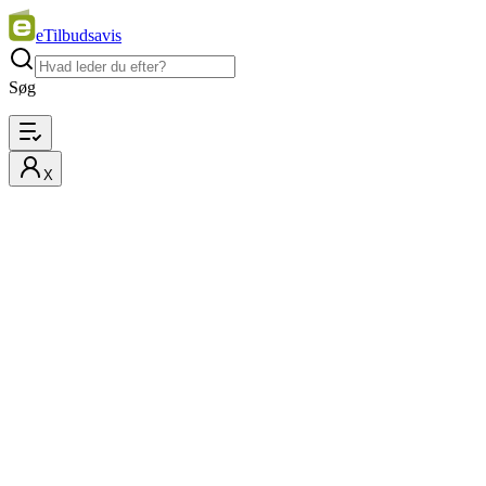
eTilbudsavis
Søg
X