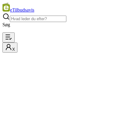
eTilbudsavis
Søg
X