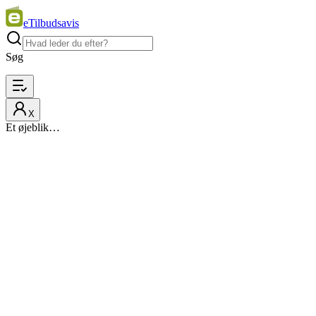
eTilbudsavis
Søg
X
Et øjeblik…