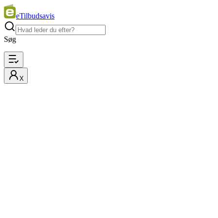
eTilbudsavis
Søg
X