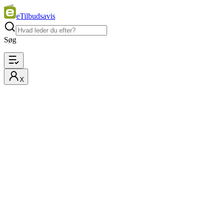
eTilbudsavis
Søg
X