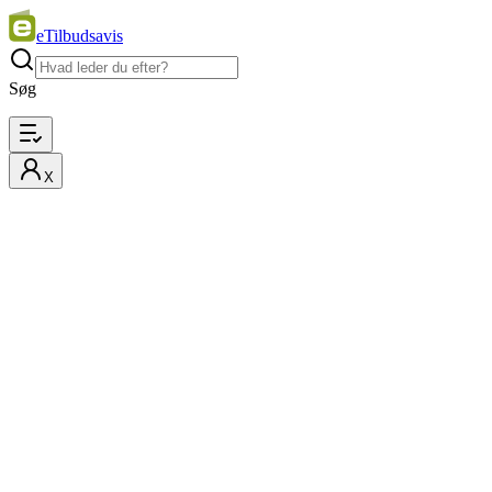
eTilbudsavis
Søg
X