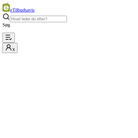
eTilbudsavis
Søg
X