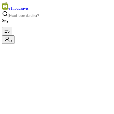
eTilbudsavis
Søg
X