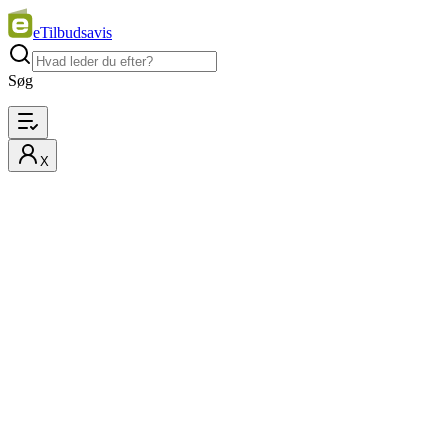
eTilbudsavis
Søg
X