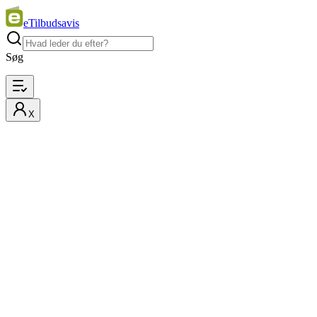
eTilbudsavis
Søg
X