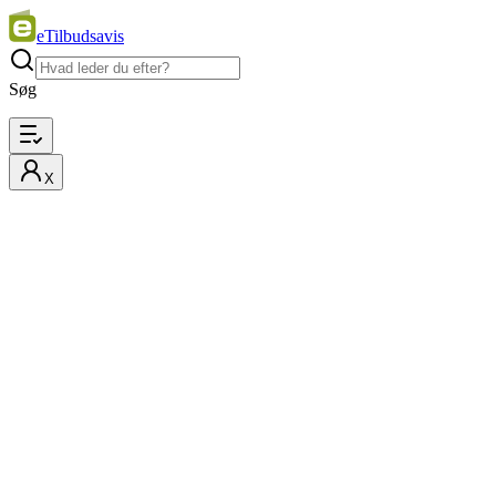
eTilbudsavis
Søg
X