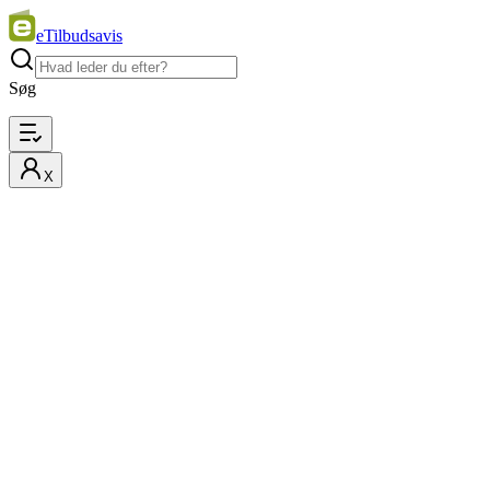
eTilbudsavis
Søg
X