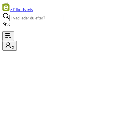
eTilbudsavis
Søg
X