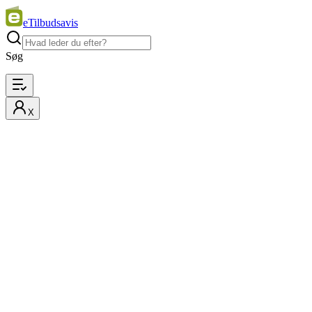
eTilbudsavis
Søg
X