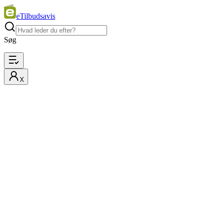
eTilbudsavis
Søg
X