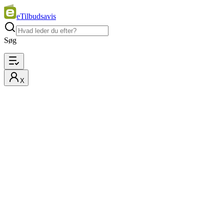
eTilbudsavis
Søg
X