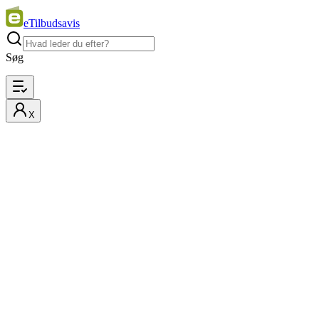
eTilbudsavis
Søg
X