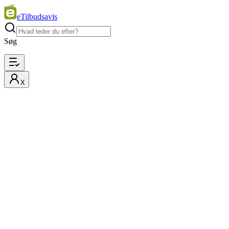
eTilbudsavis
Søg
X