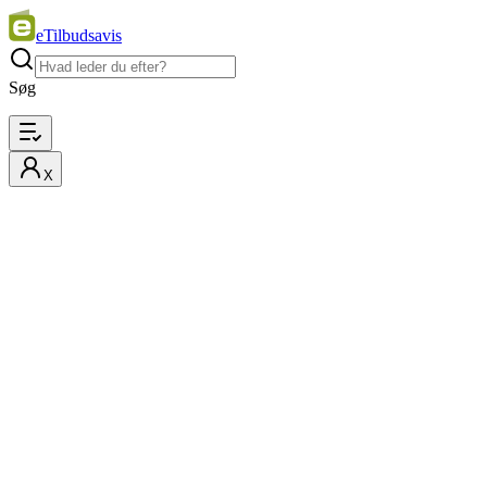
eTilbudsavis
Søg
X