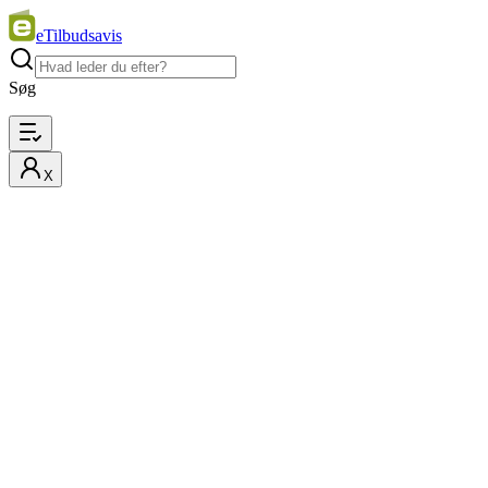
eTilbudsavis
Søg
X