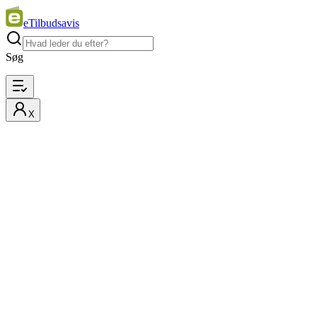
eTilbudsavis
Søg
X