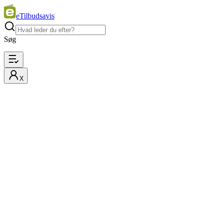
eTilbudsavis
Søg
X