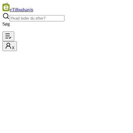
eTilbudsavis
Søg
X