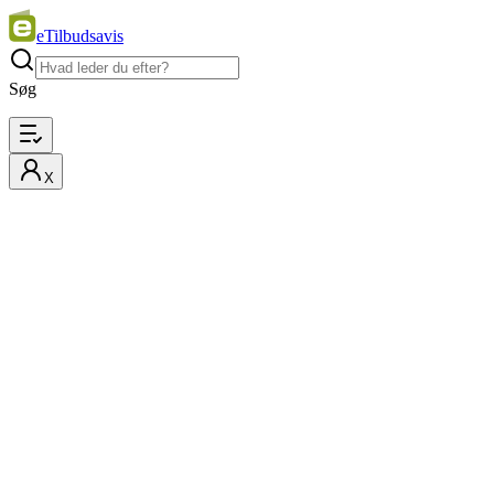
eTilbudsavis
Søg
X