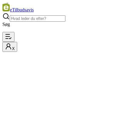
eTilbudsavis
Søg
X