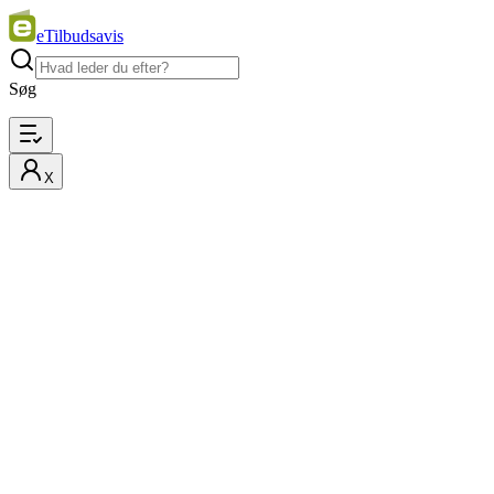
eTilbudsavis
Søg
X