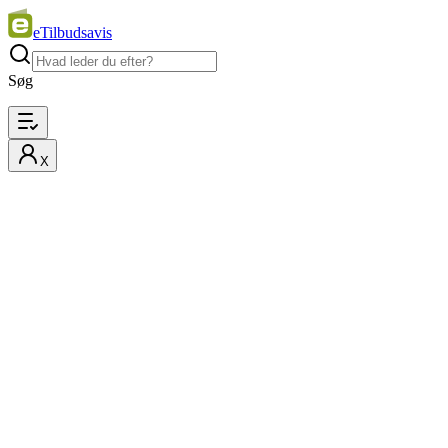
eTilbudsavis
Søg
X