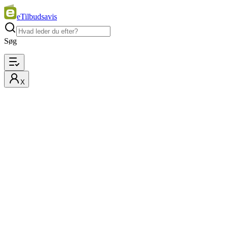
eTilbudsavis
Søg
X