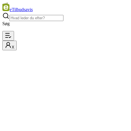
eTilbudsavis
Søg
X