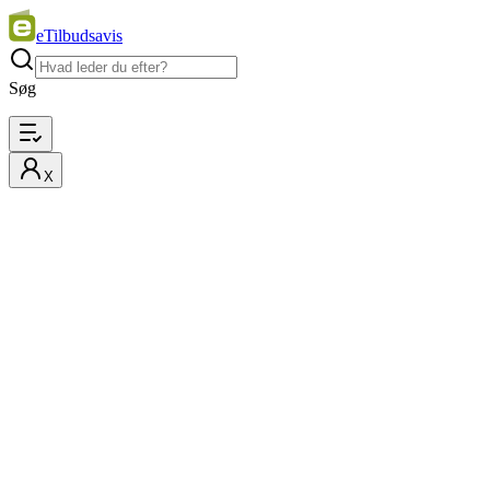
eTilbudsavis
Søg
X