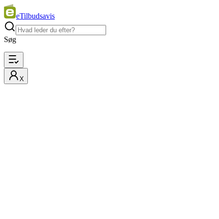
eTilbudsavis
Søg
X