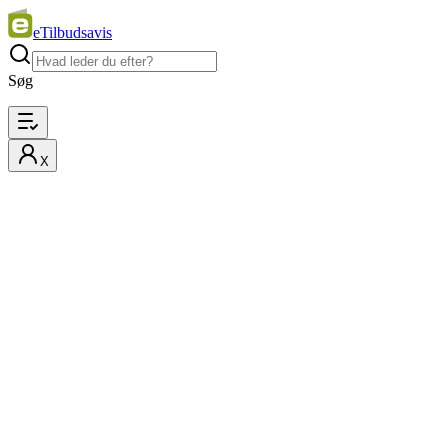
eTilbudsavis
Søg
X