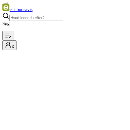
eTilbudsavis
Søg
X