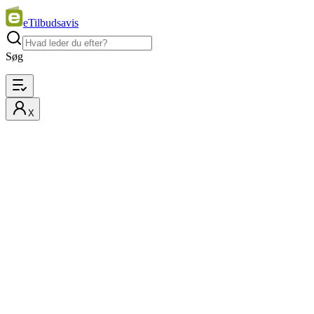
eTilbudsavis
Søg
X