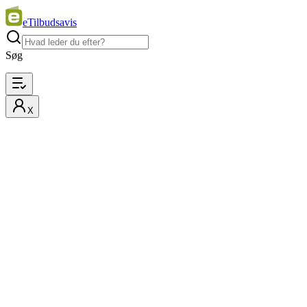
eTilbudsavis
Søg
X