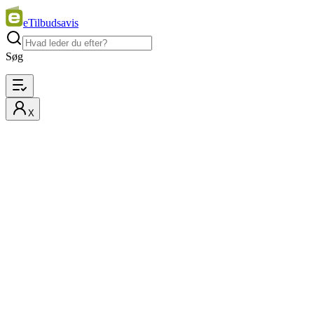
eTilbudsavis
Søg
X